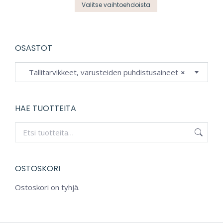
Tällä
tehdä
Valitse vaihtoehdoista
tuotteella
valinnat
on
tuotteen
useampi
sivulla.
OSASTOT
muunnelma.
Tallitarvikkeet, varusteiden puhdistusaineet
×
Voit
tehdä
valinnat
HAE TUOTTEITA
tuotteen
sivulla.
OSTOSKORI
Ostoskori on tyhjä.