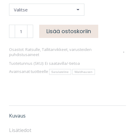
Satulateline
Lisää ostoskoriin
seinään
taittuva
Osastot:
Ratsulle
,
Tallitarvikkeet, varusteiden
malli
puhdistusaineet
määrä
Tuotetunnus (SKU):
Ei saatavilla/-tietoa
Avainsanat tuotteelle
Satulateline
Waldhausen
Kuvaus
Lisätiedot