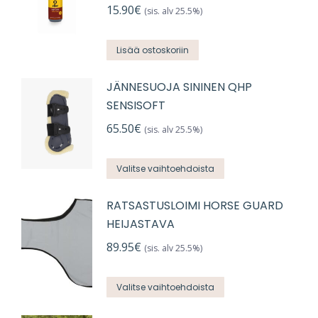
15.90
€
(sis. alv 25.5%)
Lisää ostoskoriin
JÄNNESUOJA SININEN QHP
SENSISOFT
65.50
€
(sis. alv 25.5%)
Tällä
Valitse vaihtoehdoista
tuotteella
RATSASTUSLOIMI HORSE GUARD
on
HEIJASTAVA
useampi
muunnelma.
89.95
€
(sis. alv 25.5%)
Voit
Tällä
tehdä
Valitse vaihtoehdoista
tuotteella
valinnat