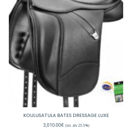
KOULUSATULA BATES DRESSAGE LUXE
3,010.00
€
(sis. alv 25.5%)