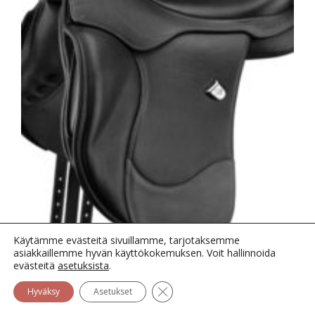
Käytämme evästeitä sivuillamme, tarjotaksemme
asiakkaillemme hyvän käyttökokemuksen. Voit hallinnoida
evästeitä
asetuksista
.
KOULUSATULA BATES ISABELL ICON
Sulje evästebanneri
Hyväksy
Asetukset
4,775.00
€
(sis. alv 25.5%)